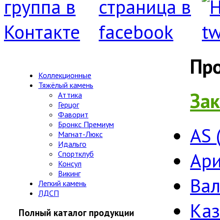
Пр
Коллекционные
Тяжёлый камень
Зак
Аттика
Герцог
Фаворит
Бронкс Премиум
AS 
Магнат-Люкс
Идальго
Ари
Спортклуб
Консул
Викинг
Ва
Легкий камень
ЛДСП
Ка
Полный каталог продукции