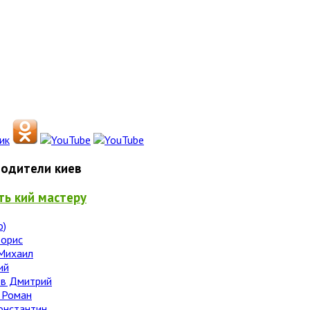
одители киев
ть кий мастеру
о)
Борис
Михаил
ий
в Дмитрий
 Роман
онстантин