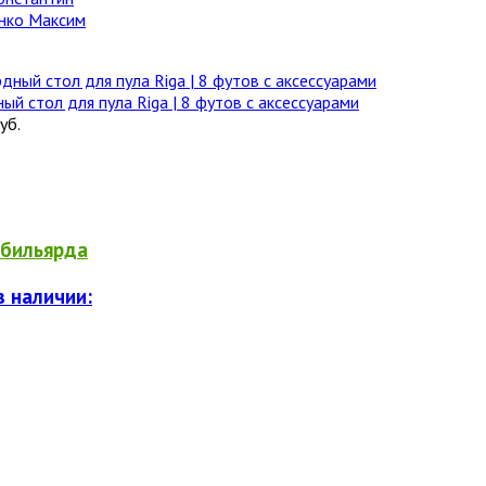
нко Максим
ый стол для пула Riga | 8 футов с аксессуарами
уб.
бильярда
в наличии: