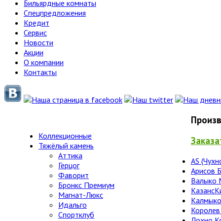
Бильярдные комнаты
Спецпредложения
Кредит
Сервис
Новости
Акции
О компании
Контакты
Произв
Коллекционные
Заказа
Тяжёлый камень
Аттика
AS (Чухн
Герцог
Арисов 
Фаворит
Валыко 
Бронкс Премиум
КазансК
Магнат-Люкс
Калмыко
Идальго
Королев
Спортклуб
Лохно К