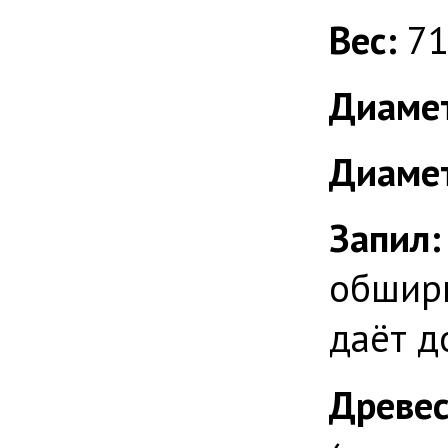
Вес:
71
Диамет
Диамет
Запил
обширн
даёт д
Древес