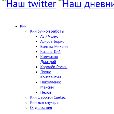
Кии
Кии ручной работы
AS / Чухно
Арисов Борис
Валыка Михаил
Казанс' Кий
Калмыков
Дмитрий
Королёв Роман
Лохно
Константин
Николаенко
Максим
Пехов
Кии фабрики Cuetec
Кии для снукера
Отделка кия