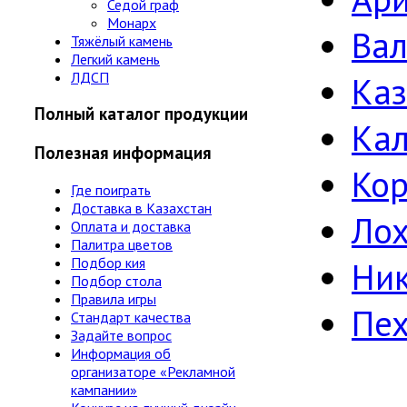
Седой граф
Монарх
Ва
Тяжёлый камень
Легкий камень
ЛДСП
Ка
Полный каталог продукции
Ка
Полезная информация
Кор
Где поиграть
Доставка в Казахстан
Лох
Оплата и доставка
Палитра цветов
Подбор кия
Ни
Подбор стола
Правила игры
Пе
Стандарт качества
Задайте вопрос
Информация об
организаторе «Рекламной
кампании»