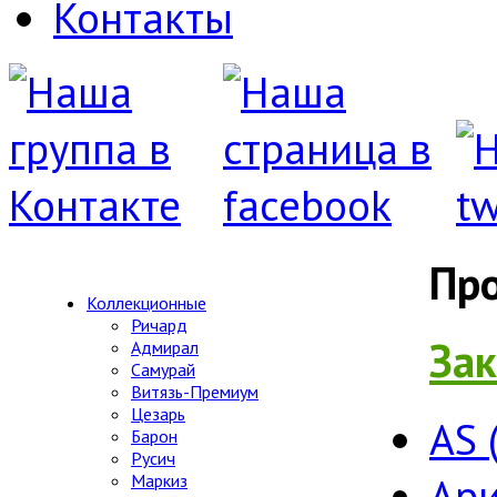
Контакты
Пр
Коллекционные
Ричард
Зак
Адмирал
Самурай
Витязь-Премиум
Цезарь
AS 
Барон
Русич
Ари
Маркиз