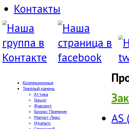
Контакты
Пр
Коллекционные
Тяжёлый камень
Зак
Аттика
Герцог
Фаворит
Бронкс Премиум
AS 
Магнат-Люкс
Идальго
Спортклуб