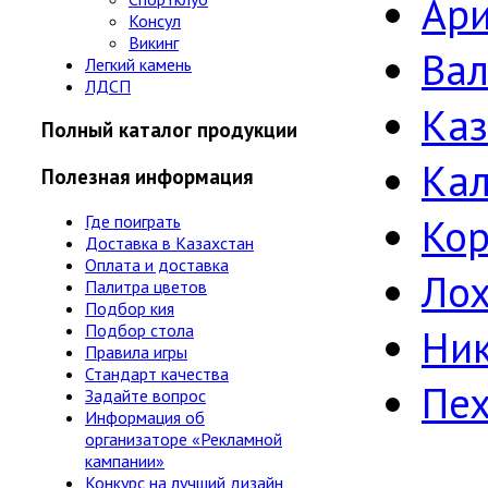
Ари
Консул
Викинг
Ва
Легкий камень
ЛДСП
Ка
Полный каталог продукции
Ка
Полезная информация
Кор
Где поиграть
Доставка в Казахстан
Оплата и доставка
Лох
Палитра цветов
Подбор кия
Подбор стола
Ни
Правила игры
Стандарт качества
Пе
Задайте вопрос
Информация об
организаторе «Рекламной
кампании»
Конкурс на лучший дизайн