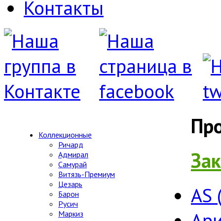
Контакты
Пр
Коллекционные
Ричард
Зак
Адмирал
Самурай
Витязь-Премиум
Цезарь
AS 
Барон
Русич
Ари
Маркиз