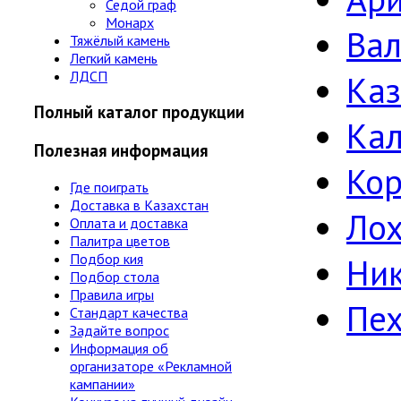
Седой граф
Монарх
Ва
Тяжёлый камень
Легкий камень
ЛДСП
Ка
Полный каталог продукции
Ка
Полезная информация
Кор
Где поиграть
Доставка в Казахстан
Лох
Оплата и доставка
Палитра цветов
Подбор кия
Ни
Подбор стола
Правила игры
Пе
Стандарт качества
Задайте вопрос
Информация об
организаторе «Рекламной
кампании»