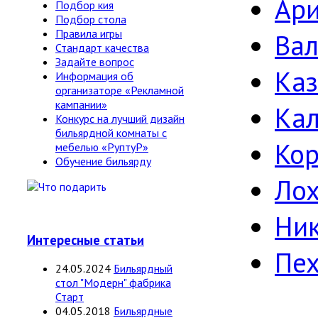
Ари
Подбор кия
Подбор стола
Правила игры
Ва
Стандарт качества
Задайте вопрос
Ка
Информация об
организаторе «Рекламной
кампании»
Ка
Конкурс на лучший дизайн
бильярдной комнаты с
Кор
мебелью «РуптуР»
Обучение бильярду
Лох
Ни
Интересные статьи
Пе
24.05.2024
Бильярдный
стол "Модерн" фабрика
Старт
04.05.2018
Бильярдные