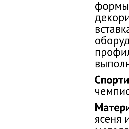
формы.
декори
вставк
обору
профил
выполн
Спорти
чемпи
Матери
ясеня 