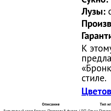
Лузы:
Произв
Гарант
К этом
предла
«Бронк
стиле.
Цветов
Описание
Тип и
Бильярдный стол Бронкс-Премиум 8 футов / РП-Ольха
Пирам