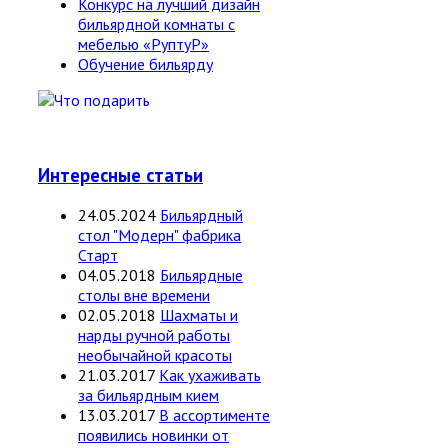
Конкурс на лучший дизайн
бильярдной комнаты с
мебелью «РуптуР»
Обучение бильярду
Интересные статьи
24.05.2024
Бильярдный
стол "Модерн" фабрика
Старт
04.05.2018
Бильярдные
столы вне времени
02.05.2018
Шахматы и
нарды ручной работы
необычайной красоты
21.03.2017
Как ухаживать
за бильярдным кием
13.03.2017
В ассортименте
появились новинки от