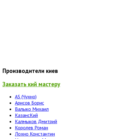
Производители киев
Заказать кий мастеру
AS (Чухно)
Арисов Борис
Валыко Михаил
КазансКий
Калмыков Дмитрий
Королев Роман
Лохно Константин