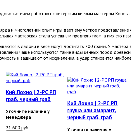
удовольствием работают с питерским киевым мастером Конста
рда и многолетний опыт игры дает ему четкое представление о
ольшая мастерская стала успешным предприятием, а имя его изв
щаются в ладони в весе могут достигать 700 грамм. У мастера е
отовлении чаще используются такие виды ценных пород древесины
рочность и защищают от искривления, а удар становится наибол
Кий Лохно | 2-PC РП
граб, черный граб
Кий Лохно | 2-PC РП
груша или амарант,
Уточните наличие у
черный граб, граб
менеджера
21 600 руб.
Уточните наличие у