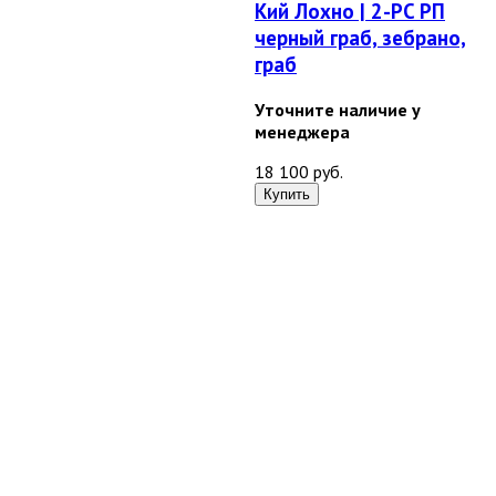
Кий Лохно | 2-PC РП
черный граб, зебрано,
граб
Уточните наличие у
менеджера
18 100 руб.