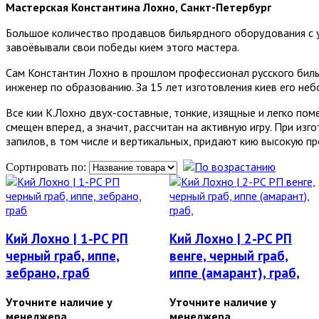
Мастерская Константина Лохно, Санкт-Петербург
Большое количество продавцов бильярдного оборудования с 
завоёвывали свои победы кием этого мастера.
Сам Константин Лохно в прошлом профессионал русского билья
инженер по образованию. За 15 лет изготовления киев его неб
Все кии К.Лохно двух-составные, тонкие, изящные и легко поме
смещен вперед, а значит, рассчитан на активную игру. При изг
запилов, в том числе и вертикальных, придают кию высокую п
Сортировать по:
Кий Лохно | 1-PC РП
Кий Лохно | 2-PC РП
черный граб, иппе,
венге, черный граб,
зебрано, граб
иппе (амарант), граб,
Уточните наличие у
Уточните наличие у
менеджера
менеджера