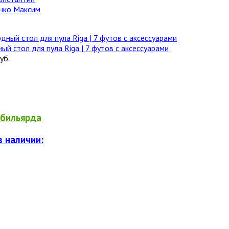
нко Максим
ый стол для пула Riga | 7 футов с аксессуарами
уб.
бильярда
в наличии: