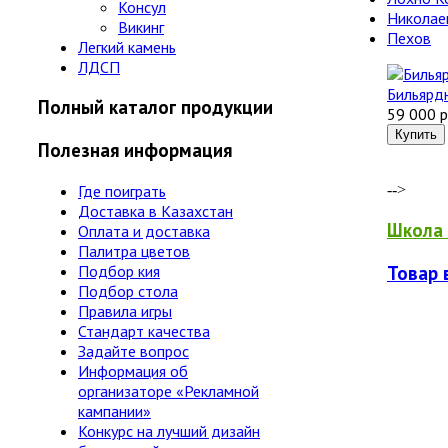
Консул
Николае
Викинг
Пехов
Легкий камень
ЛДСП
Бильярдн
Полный каталог продукции
59 000 р
Полезная информация
Где поиграть
-->
Доставка в Казахстан
Школа 
Оплата и доставка
Палитра цветов
Товар 
Подбор кия
Подбор стола
Правила игры
Стандарт качества
Задайте вопрос
Информация об
организаторе «Рекламной
кампании»
Конкурс на лучший дизайн