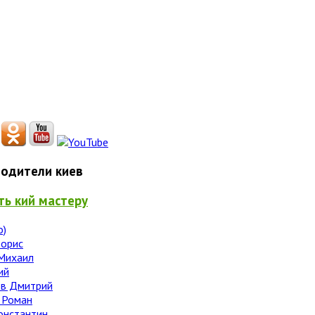
одители киев
ть кий мастеру
о)
Борис
Михаил
ий
в Дмитрий
 Роман
онстантин