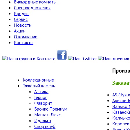
Бильярдные комнаты
Спецпредложения
Кредит
Сервис
Новости
Акции
О компании
Контакты
Произв
Коллекционные
Заказа
Тяжёлый камень
Аттика
AS (Чухн
Герцог
Арисов 
Фаворит
Валыко 
Бронкс Премиум
КазансК
Магнат-Люкс
Калмыко
Идальго
Королев
Спортклуб
Лохно К