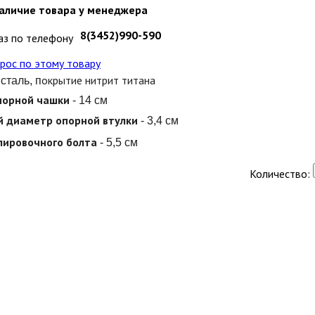
аличие товара у менеджера
8(3452)990-590
аз по телефону
рос по этому товару
окрытие нитрит титана
 сталь, п
порной чашки
- 14 см
 диаметр опорной втулки
- 3,4 см
лировочного болта
- 5,5 см
Количество: