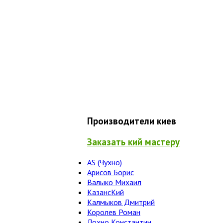
Производители киев
Заказать кий мастеру
AS (Чухно)
Арисов Борис
Валыко Михаил
КазансКий
Калмыков Дмитрий
Королев Роман
Лохно Константин