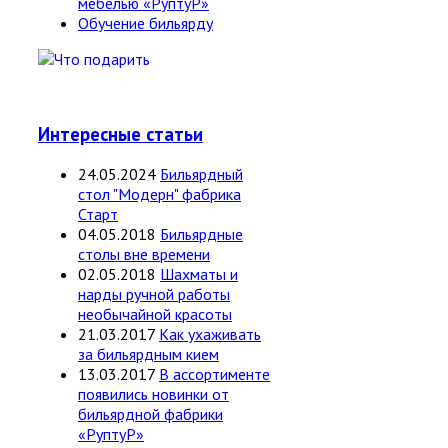
мебелью «РуптуР»
Обучение бильярду
Интересные статьи
24.05.2024
Бильярдный
стол "Модерн" фабрика
Старт
04.05.2018
Бильярдные
столы вне времени
02.05.2018
Шахматы и
нарды ручной работы
необычайной красоты
21.03.2017
Как ухаживать
за бильярдным кием
13.03.2017
В ассортименте
появились новинки от
бильярдной фабрики
«РуптуР»