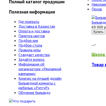
Полный каталог продукции
Николае
Пехов
Полезная информация
Где поиграть
Бильярдн
Доставка в Казахстан
69 000 р
Оплата и доставка
Палитра цветов
Подбор кия
Подбор стола
-->
Правила игры
Школа 
Стандарт качества
Задайте вопрос
Товар 
Информация об
организаторе «Рекламной
кампании»
Конкурс на лучший дизайн
бильярдной комнаты с
мебелью «РуптуР»
Обучение бильярду