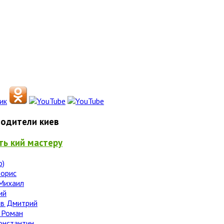
одители киев
ть кий мастеру
о)
Борис
Михаил
ий
в Дмитрий
 Роман
онстантин