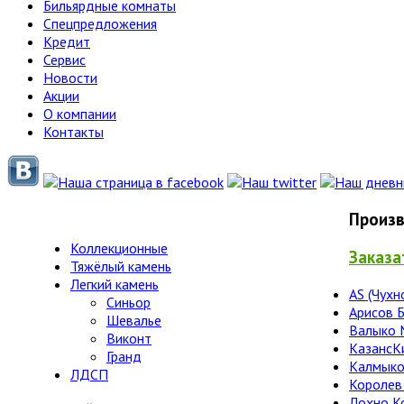
Бильярдные комнаты
Спецпредложения
Кредит
Сервис
Новости
Акции
О компании
Контакты
Произв
Коллекционные
Заказа
Тяжёлый камень
Легкий камень
AS (Чухн
Синьор
Арисов 
Шевалье
Валыко 
Виконт
КазансК
Гранд
Калмыко
ЛДСП
Королев
Лохно К