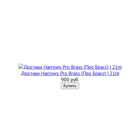
Дротики Harrows Pro Brass (Про Брасс) | 21гр
900 руб.