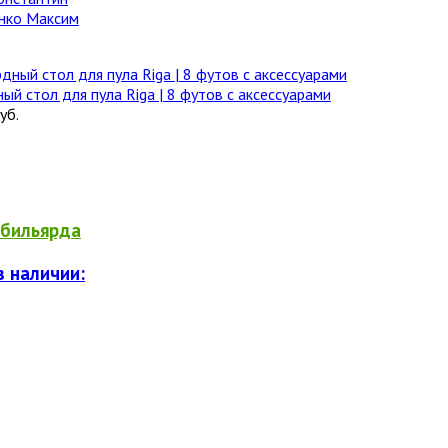
нко Максим
ый стол для пула Riga | 8 футов с аксессуарами
уб.
бильярда
в наличии: