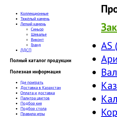
Пр
Коллекционные
Тяжёлый камень
Зак
Легкий камень
Синьор
Шевалье
Виконт
AS 
Гранд
ЛДСП
Ари
Полный каталог продукции
Ва
Полезная информация
Ка
Где поиграть
Доставка в Казахстан
Оплата и доставка
Ка
Палитра цветов
Подбор кия
Кор
Подбор стола
Правила игры