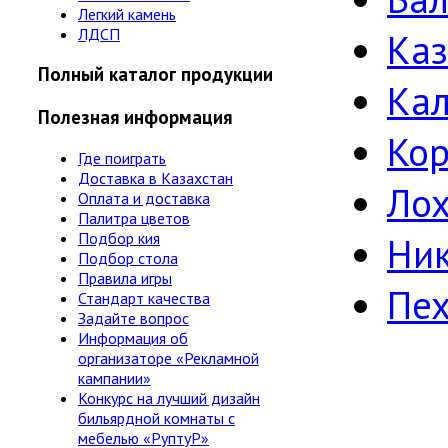
Легкий камень
ЛДСП
Ка
Полный каталог продукции
Ка
Полезная информация
Кор
Где поиграть
Доставка в Казахстан
Лох
Оплата и доставка
Палитра цветов
Подбор кия
Ни
Подбор стола
Правила игры
Пе
Стандарт качества
Задайте вопрос
Информация об
организаторе «Рекламной
кампании»
Конкурс на лучший дизайн
бильярдной комнаты с
мебелью «РуптуР»