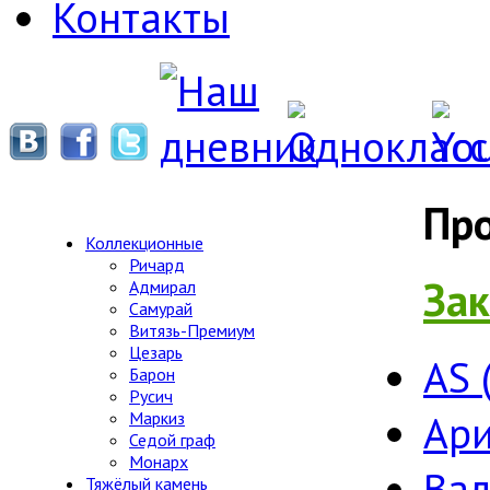
Контакты
Пр
Коллекционные
Ричард
Зак
Адмирал
Самурай
Витязь-Премиум
Цезарь
AS 
Барон
Русич
Ари
Маркиз
Седой граф
Монарх
Ва
Тяжёлый камень