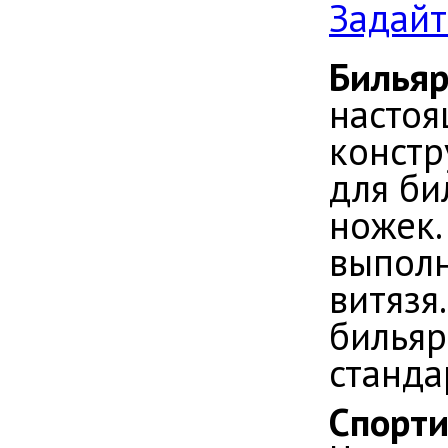
Задайт
Бильяр
настоя
констр
для би
ножек.
выполн
витязя
бильяр
станда
Спорти