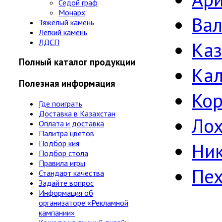
Седой граф
Монарх
Ва
Тяжёлый камень
Легкий камень
ЛДСП
Ка
Полный каталог продукции
Ка
Полезная информация
Кор
Где поиграть
Доставка в Казахстан
Лох
Оплата и доставка
Палитра цветов
Подбор кия
Ни
Подбор стола
Правила игры
Пе
Стандарт качества
Задайте вопрос
Информация об
организаторе «Рекламной
кампании»