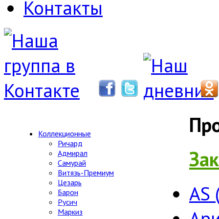
Контакты
Пр
Коллекционные
Ричард
Зак
Адмирал
Самурай
Витязь-Премиум
Цезарь
AS 
Барон
Русич
Ари
Маркиз