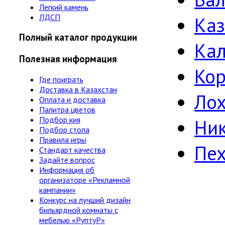
Легкий камень
ЛДСП
Ка
Полный каталог продукции
Ка
Полезная информация
Кор
Где поиграть
Доставка в Казахстан
Лох
Оплата и доставка
Палитра цветов
Подбор кия
Ни
Подбор стола
Правила игры
Пе
Стандарт качества
Задайте вопрос
Информация об
организаторе «Рекламной
кампании»
Конкурс на лучший дизайн
бильярдной комнаты с
мебелью «РуптуР»