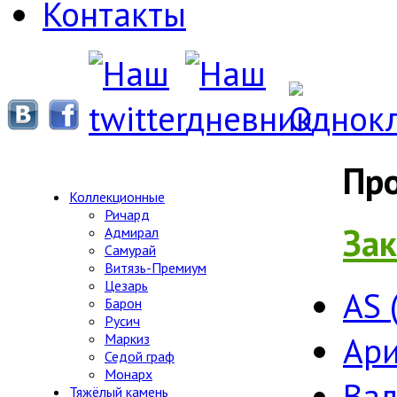
Контакты
Пр
Коллекционные
Ричард
Зак
Адмирал
Самурай
Витязь-Премиум
Цезарь
AS 
Барон
Русич
Ари
Маркиз
Седой граф
Монарх
Ва
Тяжёлый камень