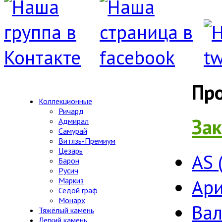
Пр
Коллекционные
Ричард
Зак
Адмирал
Самурай
Витязь-Премиум
Цезарь
AS 
Барон
Русич
Ари
Маркиз
Седой граф
Монарх
Ва
Тяжёлый камень
Легкий камень