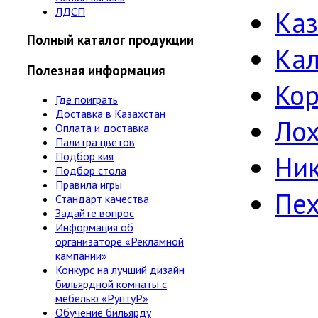
ЛДСП
Ка
Полный каталог продукции
Ка
Полезная информация
Кор
Где поиграть
Доставка в Казахстан
Лох
Оплата и доставка
Палитра цветов
Подбор кия
Ни
Подбор стола
Правила игры
Пе
Стандарт качества
Задайте вопрос
Информация об
организаторе «Рекламной
кампании»
Конкурс на лучший дизайн
бильярдной комнаты с
мебелью «РуптуР»
Обучение бильярду